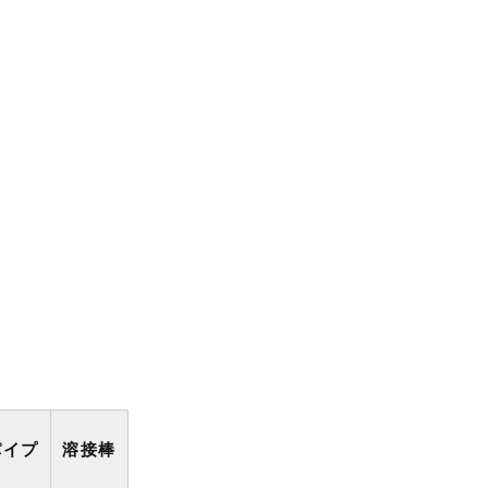
。
パイプ
溶接棒