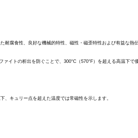
、優れた耐腐食性、良好な機械的特性、磁性・磁歪特性および有益な熱
グラファイトの析出を防ぐことで、300°C（570°F）を超える高温下
的に磁性が低下、キュリー点を超えた温度では常磁性を示します。