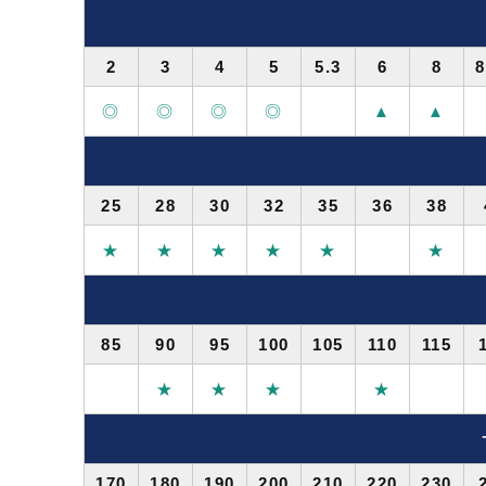
2
3
4
5
5.3
6
8
8
◎
◎
◎
◎
▲
▲
25
28
30
32
35
36
38
★
★
★
★
★
★
85
90
95
100
105
110
115
★
★
★
★
170
180
190
200
210
220
230