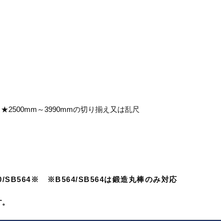
00mm ★2500mm～3990mmの切り揃え又は乱尺
60/SB564※ ※B564/SB564は鍛造丸棒のみ対応
す。