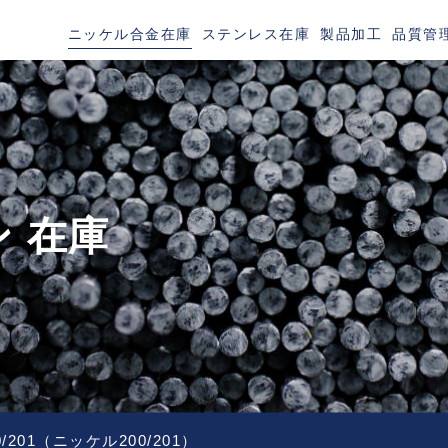
ニッケル合金在庫
ステンレス在庫
製品加工
品質管
TAINLESS
 在庫
00/201（ニッケル200/201）