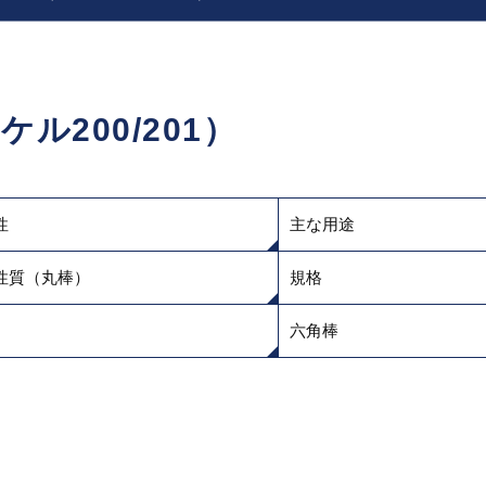
ッケル200/201）
性
主な用途
性質（丸棒）
規格
六角棒