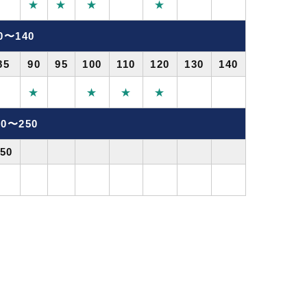
★
★
★
★
0〜140
85
90
95
100
110
120
130
140
★
★
★
★
0〜250
50