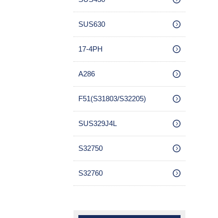
SUS630
17-4PH
A286
F51(S31803/S32205)
SUS329J4L
S32750
S32760