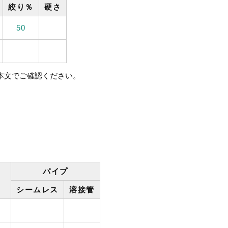
絞り％
硬さ
50
格本文でご確認ください。
パイプ
シームレス
溶接管