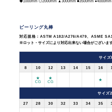
◆1000mm ◎2000mm ▲3000mm ■3500mm ●40
ピーリング丸棒
対応規格：ASTM A182/A276/A479、ASME SA18
※ロット・サイズにより対応出来ない場合がございま
サイズ
8
10
12
13
14
15
16
★
★
★
CG
CG
サイズ2
27
28
30
32
33
34
35