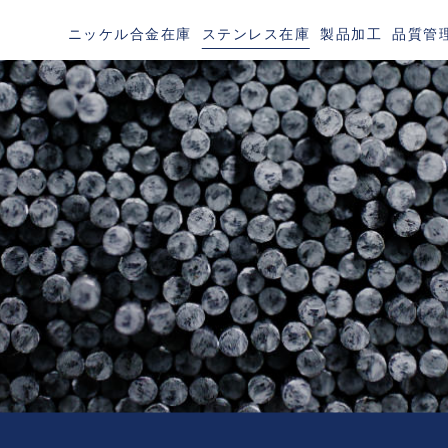
ニッケル合金在庫
ステンレス在庫
製品加工
品質管
TAINLESS