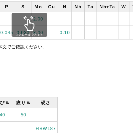
P
S
Mo
Cu
N
Nb
Ta
Nb+Ta
W
2.00
0.045
0.030
3.00
0.10
スクロールできます
格本文でご確認ください。
び％
絞り％
硬さ
40
50
HBW187