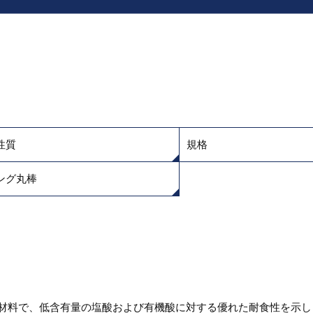
性質
規格
ング丸棒
定化させた材料で、低含有量の塩酸および有機酸に対する優れた耐食性を示