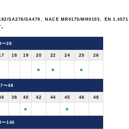
2/SA276/SA479、NACE MR0175/MR0103、EN 1.4571
す。
8〜26
17
18
19
20
22
24
25
26
★
★
★
7〜48
36
38
40
42
44
45
46
48
★
★
0〜140