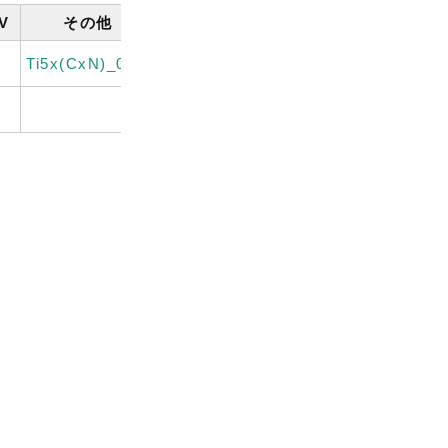
V
その他
Ti5x(CxN)_0.70