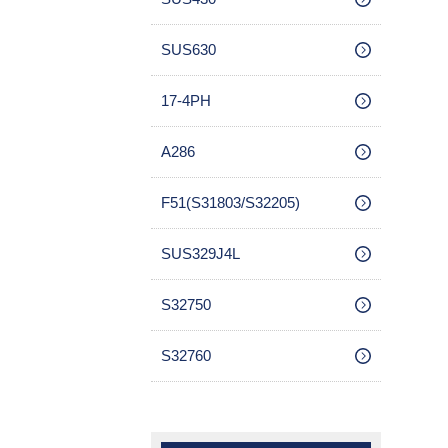
SUS630
17-4PH
A286
F51(S31803/S32205)
SUS329J4L
S32750
S32760