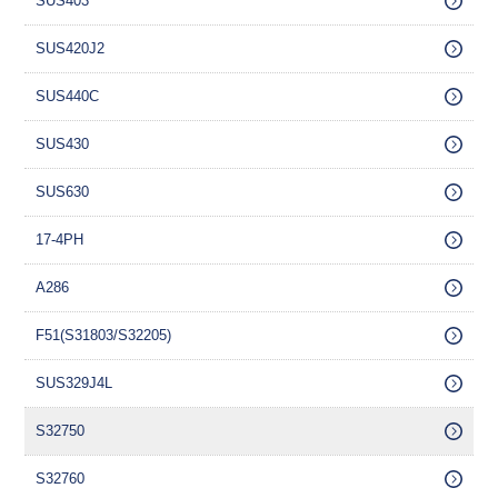
SUS403
SUS420J2
SUS440C
SUS430
SUS630
17-4PH
A286
F51(S31803/S32205)
SUS329J4L
S32750
S32760