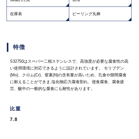
在庫表
ピーリング丸棒
特徴
S32750はスーパー二相ステンレスで、高強度が必要な腐食性の高
い使用環境に対応できるように設計されています。 モリブデン
(Mo)、クロム(Cr)、窒素(N)の含有量が高いため、孔食や隙間腐食
に耐えることができま,塩化物応力腐食割れ、侵食腐食、腐食疲
労、酸中の一般的な腐食にも耐性があります。
比重
7.8