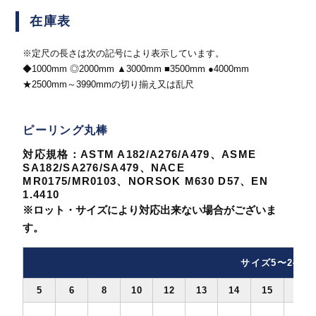
在庫表
※定尺の長さは次の記号により表示しています。
◆1000mm ◎2000mm ▲3000mm ■3500mm ●4000mm
★2500mm～3990mmの切り揃え又は乱尺
ピーリング丸棒
対応規格：ASTM A182/A276/A479、ASME
SA182/SA276/SA479、NACE
MR0175/MR0103、NORSOK M630 D57、EN
1.4410
※ロット・サイズにより対応出来ない場合がございま
す。
サイズ5〜24
5
6
8
10
12
13
14
15
16