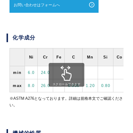
お問い合わせはフォームへ
化学成分
Ni
Cr
Fe
C
Mn
Si
Co
min
6.0
24.0
スクロールできます
max
8.0
26.0
0.030
1.20
0.80
0
※ASTM A276となっております。詳細は規格本文でご確認くださ
い。