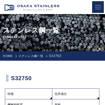
OSAKA STAINLESS
ステンレス鋼一覧
STAINLESS STEEL
S32750
HOME
ステンレス鋼一覧
S32750
特徴
化学成分
機械的性質
規格