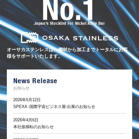
No.1
オ
ー
サ
カ
ス
Japan’s Stocklist For Nickel Alloy Bar
テ
ン
レ
ス
の
ト
オーサカステンレスは、鋼材から加工まで
トータルにお客
ー
様をサポートいたします。
タ
ル
サ
ポ
ー
News Release
ト
お知らせ
2026年5月12日
SPEXA -国際宇宙ビジネス展-出展のお知らせ
2026年4月6日
本社仮移転のお知らせ