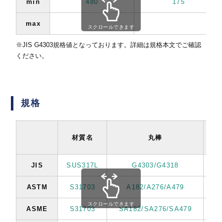
min
480
175
max
スクロールできます
※JIS G4303規格値となっております。詳細は規格本文でご確認
ください。
規格
材質名
丸棒
JIS
SUS317L
G4303/G4318
G4
ASTM
S31703
A182/A276/A479
スクロールできます
ASME
S31703
SA182/SA276/SA479