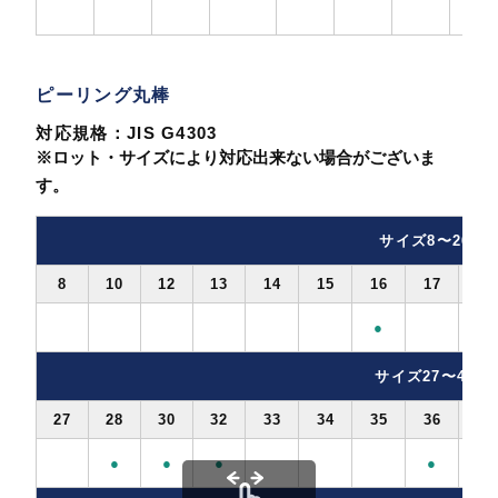
ピーリング丸棒
対応規格：JIS G4303
※ロット・サイズにより対応出来ない場合がございま
す。
サイズ8〜26
8
10
12
13
14
15
16
17
18
●
サイズ27〜48
27
28
30
32
33
34
35
36
38
●
●
●
●
●