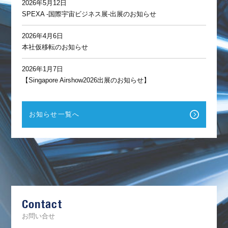
2026年5月12日
SPEXA -国際宇宙ビジネス展-出展のお知らせ
2026年4月6日
本社仮移転のお知らせ
2026年1月7日
【Singapore Airshow2026出展のお知らせ】
お知らせ一覧へ
F
a
c
e
b
Contact
o
o
k
お問い合せ