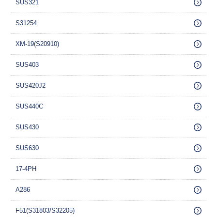
SUS321
S31254
XM-19(S20910)
SUS403
SUS420J2
SUS440C
SUS430
SUS630
17-4PH
A286
F51(S31803/S32205)