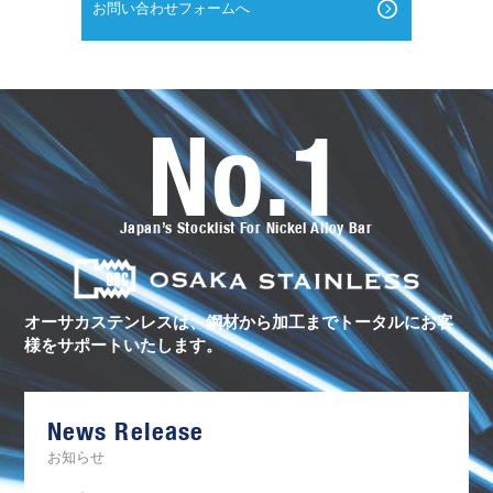
お問い合わせフォームへ
No.1
オ
ー
サ
カ
ス
Japan’s Stocklist For Nickel Alloy Bar
テ
ン
レ
ス
の
ト
オーサカステンレスは、鋼材から加工まで
トータルにお客
ー
様をサポートいたします。
タ
ル
サ
ポ
ー
News Release
ト
お知らせ