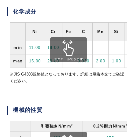
化学成分
Ni
Cr
Fe
C
Mn
Si
Co
min
11.00
18.00
スクロールできます
max
15.00
20.00
0.030
2.00
1.00
※JIS G4303規格値となっております。詳細は規格本文でご確認
ください。
機械的性質
引張強さN/mm²
0.2%耐力N/mm²