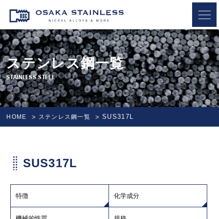
OSAKA STAINLESS
ステンレス鋼一覧
STAINLESS STEEL
SUS317L
HOME
ステンレス鋼一覧
SUS317L
特徴
化学成分
機械的性質
規格