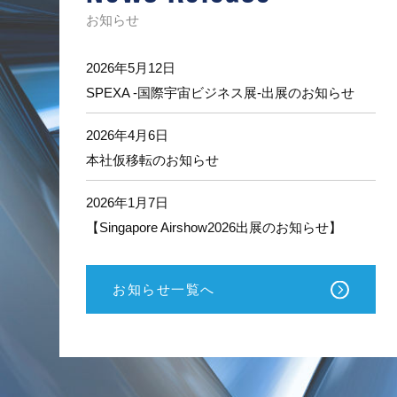
ン
レ
お知らせ
ス
の
ト
2026年5月12日
ー
SPEXA -国際宇宙ビジネス展-出展のお知らせ
タ
ル
サ
2026年4月6日
ポ
本社仮移転のお知らせ
ー
ト
2026年1月7日
【Singapore Airshow2026出展のお知らせ】
お知らせ一覧へ