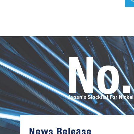
No
Japan’s Stocklist For Nickel
オ
ー
サ
カ
ス
News Release
テ