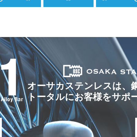
.1
オーサカステンレスは、
トータルにお客様をサポ
 Alloy Bar
F
a
c
e