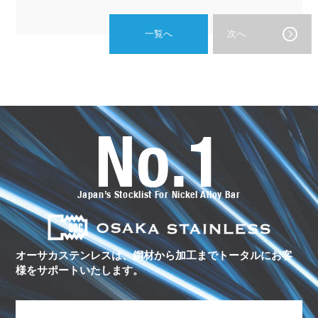
一覧へ
次へ
No.1
オ
ー
サ
カ
ス
Japan’s Stocklist For Nickel Alloy Bar
テ
ン
レ
ス
の
ト
オーサカステンレスは、鋼材から加工まで
トータルにお客
ー
様をサポートいたします。
タ
ル
サ
ポ
ー