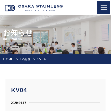
OSAKA STAINLESS
お知らせ
INFORMATION
KV04
HOME
KV画像
KV04
2020.04.17