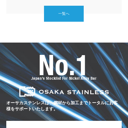
一覧へ
No.1
オ
ー
サ
カ
ス
Japan’s Stocklist For Nickel Alloy Bar
テ
ン
レ
ス
の
ト
オーサカステンレスは、鋼材から加工まで
トータルにお客
ー
様をサポートいたします。
タ
ル
サ
ポ
ー