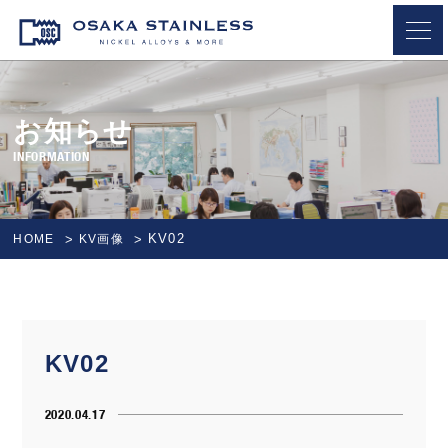
OSAKA STAINLESS
お知らせ
INFORMATION
KV02
HOME
KV画像
KV02
2020.04.17