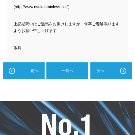
(
http://www.osakastainless.biz/
）
上記期間中はご迷惑をお掛けしますが、何卒ご理解賜ります
ようお願い申し上げます
敬具
前へ
一覧へ
次へ
No.1
オ
ー
サ
カ
ス