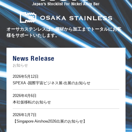
Japan’s Stocklist For Nickel Alloy Bar
テ
ン
レ
ス
の
ト
オーサカステンレスは、鋼材から加工まで
トータルにお客
ー
様をサポートいたします。
タ
ル
サ
ポ
ー
News Release
ト
お知らせ
2026年5月12日
SPEXA -国際宇宙ビジネス展-出展のお知らせ
2026年4月6日
本社仮移転のお知らせ
2026年1月7日
【Singapore Airshow2026出展のお知らせ】