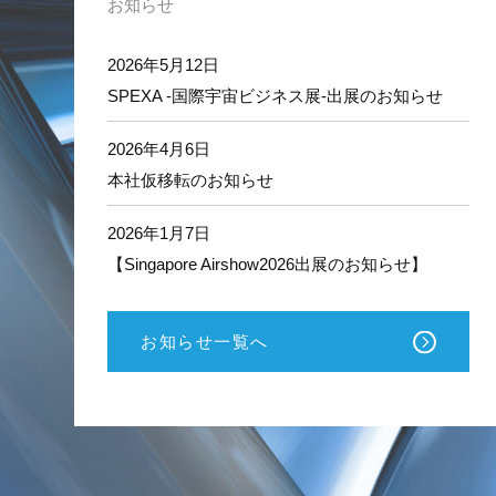
レ
お知らせ
ス
の
ト
2026年5月12日
ー
SPEXA -国際宇宙ビジネス展-出展のお知らせ
タ
ル
サ
2026年4月6日
ポ
本社仮移転のお知らせ
ー
ト
2026年1月7日
【Singapore Airshow2026出展のお知らせ】
お知らせ一覧へ