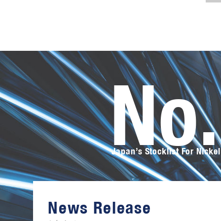
No
Japan’s Stocklist For Nickel
オ
ー
サ
カ
ス
News Release
テ
ン