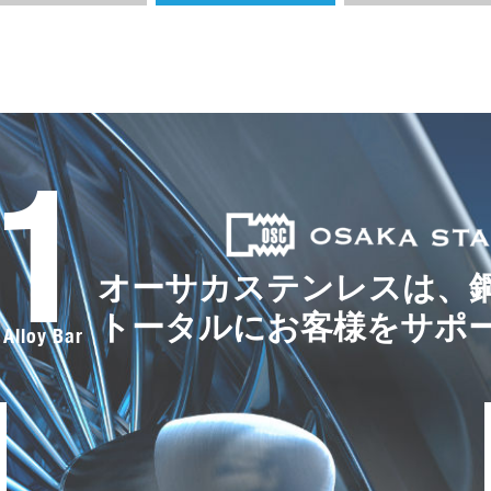
.1
オーサカステンレスは、
トータルにお客様をサポ
 Alloy Bar
F
a
c
e
b