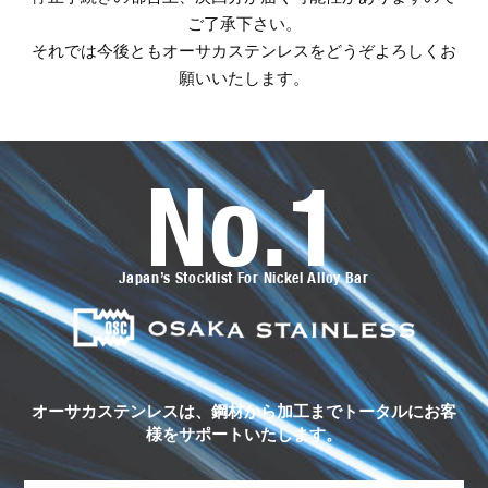
ご了承下さい。
それでは今後ともオーサカステンレスをどうぞよろしくお
願いいたします。
No.1
オ
ー
サ
カ
ス
Japan’s Stocklist For Nickel Alloy Bar
テ
ン
レ
ス
の
ト
ー
タ
ル
オーサカステンレスは、鋼材から加工まで
トータルにお客
サ
様をサポートいたします。
ポ
ー
ト