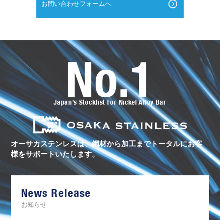
お問い合わせフォームへ
No.1
オ
ー
サ
カ
ス
Japan’s Stocklist For Nickel Alloy Bar
テ
ン
レ
ス
の
ト
オーサカステンレスは、鋼材から加工まで
トータルにお客
ー
様をサポートいたします。
タ
ル
サ
ポ
ー
News Release
ト
お知らせ