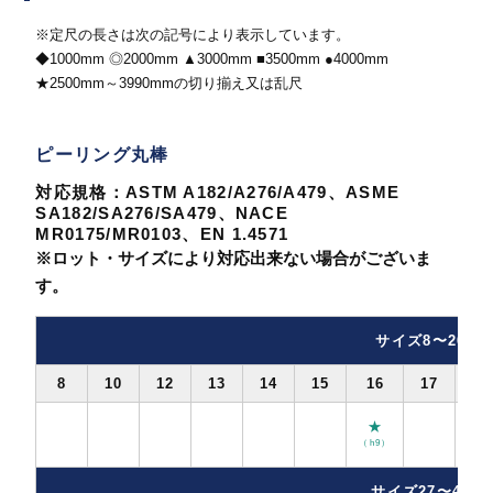
※定尺の長さは次の記号により表示しています。
◆1000mm ◎2000mm ▲3000mm ■3500mm ●4000mm
★2500mm～3990mmの切り揃え又は乱尺
ピーリング丸棒
対応規格：ASTM A182/A276/A479、ASME
SA182/SA276/SA479、NACE
MR0175/MR0103、EN 1.4571
※ロット・サイズにより対応出来ない場合がございま
す。
サイズ8〜26
8
10
12
13
14
15
16
17
18
★
（h9）
サイズ27〜48