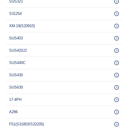
SUS321
S31254
XM-19(S20910)
SUS403
SUS420J2
SUS440C
SUS430
SUS630
17-4PH
A286
F51(S31803/S32205)