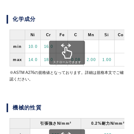
化学成分
Ni
Cr
Fe
C
Mn
Si
Co
min
10.0
16.0
max
14.0
18.0
0.08
2.00
1.00
0
スクロールできます
※ASTM A276の規格値となっております。詳細は規格本文でご確
認ください。
機械的性質
引張強さN/mm²
0.2%耐力N/mm²