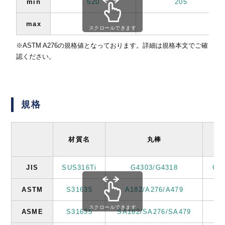
min
520
205
max
スクロールできます
※ASTM A276の規格値となっております。詳細は規格本文でご確
認ください。
規格
材質名
丸棒
JIS
SUS316Ti
G4303/G4318
G4
ASTM
S31635
A182/A276/A479
スクロールできます
ASME
S31635
SA182/SA276/SA479