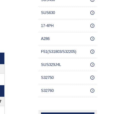
SUS630
17-4PH
A286
F51(S31803/S32205)
SUS329J4L
S32750
S32760
7