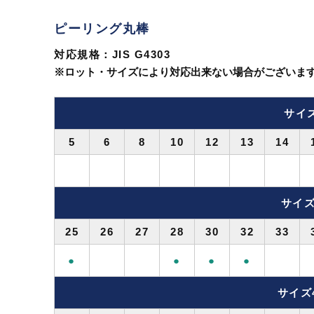
ピーリング丸棒
対応規格：JIS G4303
※ロット・サイズにより対応出来ない場合がございま
サイズ
5
6
8
10
12
13
14
サイズ
25
26
27
28
30
32
33
●
●
●
●
サイズ4