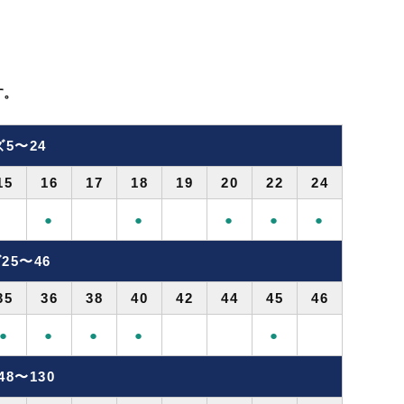
す。
5〜24
15
16
17
18
19
20
22
24
●
●
●
●
●
25〜46
35
36
38
40
42
44
45
46
●
●
●
●
●
8〜130