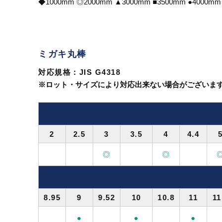
◆1000mm ◎2000mm ▲3000mm ■3500mm ●40
ミガキ丸棒
対応規格：JIS G4318
※ロット・サイズにより対応出来ない場合がございま
2
2.5
3
3.5
4
4.4
◎
◎
8.95
9
9.52
10
10.8
11
11
●
●
●