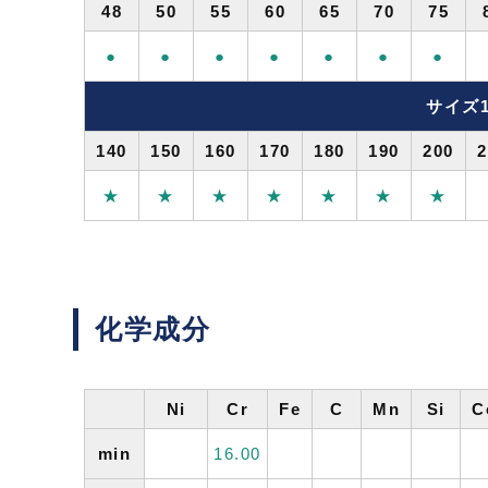
48
50
55
60
65
70
75
●
●
●
●
●
●
●
サイズ1
140
150
160
170
180
190
200
2
★
★
★
★
★
★
★
化学成分
Ni
Cr
Fe
C
Mn
Si
C
min
16.00