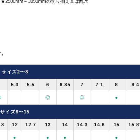
00mm ★2500mm～3990mmの切り揃え又は乱尺
す。
サイズ2〜8
5
5.3
5.5
6
6.35
7
7.1
8
8.4
◎
◎
◎
●
サイズ8〜15
.3
12
12.7
13
14
14.3
14.6
15
15.8
●
●
●
●