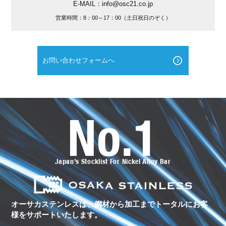
E-MAIL：info@osc21.co.jp
営業時間：8：00～17：00（土日祝日のぞく）
お問い合わせフォームへ
No.1
オ
ー
サ
カ
ス
Japan’s Stocklist For Nickel Alloy Bar
テ
ン
レ
ス
の
ト
オーサカステンレスは、鋼材から加工まで
トータルにお客
ー
様をサポートいたします。
タ
ル