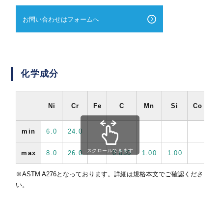
お問い合わせはフォームへ
化学成分
Ni
Cr
Fe
C
Mn
Si
Co
min
6.0
24.0
スクロールできます
max
8.0
26.0
0.030
1.00
1.00
0
※ASTM A276となっております。詳細は規格本文でご確認くださ
い。