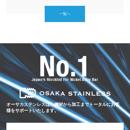
一覧へ
No.1
オ
ー
サ
カ
ス
Japan’s Stocklist For Nickel Alloy Bar
テ
ン
レ
ス
の
ト
オーサカステンレスは、鋼材から加工まで
トータルにお客
ー
様をサポートいたします。
タ
ル
サ
ポ
ー