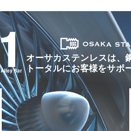
.1
オーサカステンレスは、
トータルにお客様をサポ
 Alloy Bar
F
a
c
e
b
o
o
k