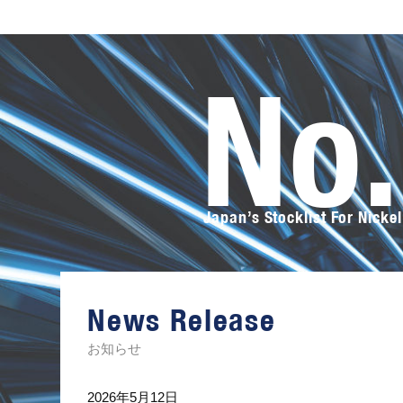
No
Japan’s Stocklist For Nickel
オ
ー
サ
カ
ス
News Release
テ
ン
レ
お知らせ
ス
の
ト
2026年5月12日