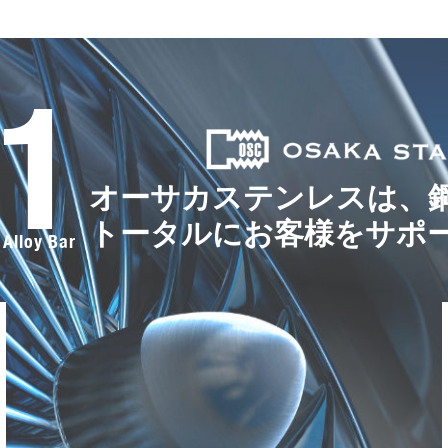
.1
オーサカステンレスは、
トータルにお客様をサポ
 Alloy Bar
F
a
c
e
b
o
o
k