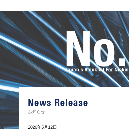
No
Japan’s Stocklist For Nickel
オ
ー
サ
カ
ス
News Release
テ
ン
レ
お知らせ
ス
の
ト
2026年5月12日