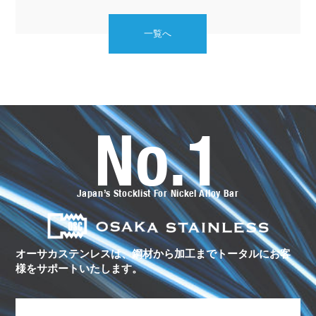
一覧へ
No.1
オ
ー
サ
カ
ス
Japan’s Stocklist For Nickel Alloy Bar
テ
ン
レ
ス
の
ト
オーサカステンレスは、鋼材から加工まで
トータルにお客
ー
様をサポートいたします。
タ
ル
サ
ポ
ー