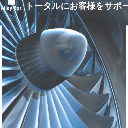
トータルにお客様をサポ
 Alloy Bar
F
a
c
e
b
o
o
k