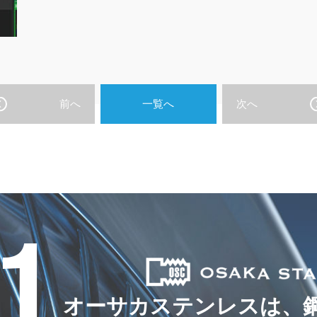
前へ
一覧へ
次へ
.1
オーサカステンレスは、