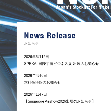
Japan’s Stocklist For Nickel
オ
ー
サ
カ
ス
News Release
テ
ン
レ
お知らせ
ス
の
ト
2026年5月12日
ー
SPEXA -国際宇宙ビジネス展-出展のお知らせ
タ
ル
サ
2026年4月6日
ポ
本社仮移転のお知らせ
ー
ト
2026年1月7日
【Singapore Airshow2026出展のお知らせ】