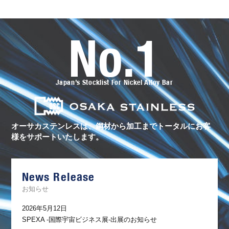
No.1
オ
ー
サ
カ
ス
Japan’s Stocklist For Nickel Alloy Bar
テ
ン
レ
ス
の
ト
オーサカステンレスは、鋼材から加工まで
トータルにお客
ー
様をサポートいたします。
タ
ル
サ
ポ
ー
News Release
ト
お知らせ
2026年5月12日
SPEXA -国際宇宙ビジネス展-出展のお知らせ