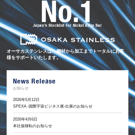
No.1
オ
ー
サ
カ
ス
Japan’s Stocklist For Nickel Alloy Bar
テ
ン
レ
ス
の
ト
オーサカステンレスは、鋼材から加工まで
トータルにお客
ー
様をサポートいたします。
タ
ル
サ
ポ
ー
News Release
ト
お知らせ
2026年5月12日
SPEXA -国際宇宙ビジネス展-出展のお知らせ
2026年4月6日
本社仮移転のお知らせ