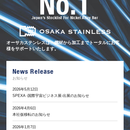
No.1
ー
サ
カ
ス
Japan’s Stocklist For Nickel Alloy Bar
テ
ン
レ
ス
の
ト
オーサカステンレスは、鋼材から加工まで
トータルにお客
ー
様をサポートいたします。
タ
ル
サ
ポ
ー
News Release
ト
お知らせ
2026年5月12日
SPEXA -国際宇宙ビジネス展-出展のお知らせ
2026年4月6日
本社仮移転のお知らせ
2026年1月7日